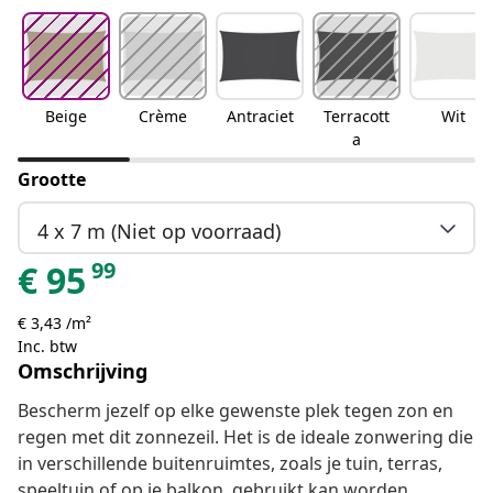
Beige
Crème
Antraciet
Terracott
Wit
a
Grootte
4 x 7 m (Niet op voorraad)
99
€
95
€ 3,43 /m²
Inc. btw
Omschrijving
Bescherm jezelf op elke gewenste plek tegen zon en
regen met dit zonnezeil. Het is de ideale zonwering die
in verschillende buitenruimtes, zoals je tuin, terras,
speeltuin of op je balkon, gebruikt kan worden.