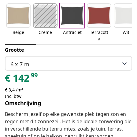
Beige
Crème
Antraciet
Terracott
Wit
a
Grootte
6 x 7 m
99
€
142
€ 3,4 /m²
Inc. btw
Omschrijving
Bescherm jezelf op elke gewenste plek tegen zon en
regen met dit zonnezeil. Het is de ideale zonwering die
in verschillende buitenruimtes, zoals je tuin, terras,
speeltuin of op je balkon, gebruikt kan worden.