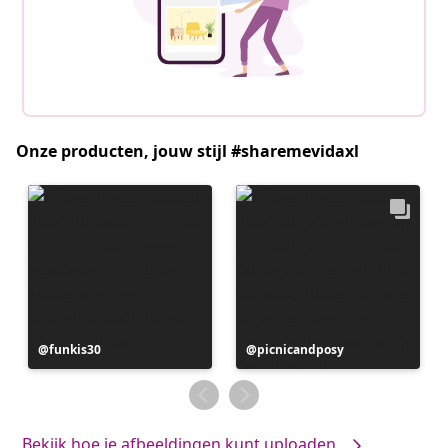
Onze producten, jouw stijl #sharemevidaxl
Bericht
funkis30
Bericht
picnicandposy
gepubliceerd
gepubliceerd
door
door
Bekijk hoe je afbeeldingen kunt uploaden