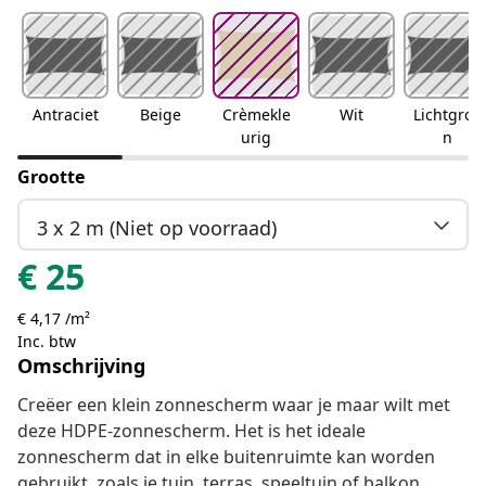
Antraciet
Beige
Crèmekle
Wit
Lichtgroe
urig
n
Grootte
3 x 2 m (Niet op voorraad)
€
25
€ 4,17 /m²
Inc. btw
Omschrijving
Creëer een klein zonnescherm waar je maar wilt met
deze HDPE-zonnescherm. Het is het ideale
zonnescherm dat in elke buitenruimte kan worden
gebruikt, zoals je tuin, terras, speeltuin of balkon.