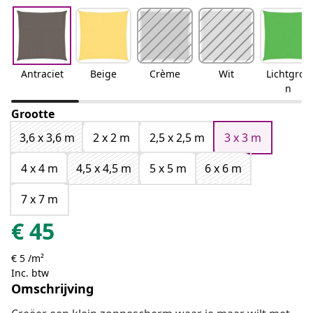
Antraciet
Beige
Crème
Wit
Lichtgroe
n
Grootte
3,6 x 3,6 m
2 x 2 m
2,5 x 2,5 m
3 x 3 m
4 x 4 m
4,5 x 4,5 m
5 x 5 m
6 x 6 m
7 x 7 m
€
45
€ 5 /m²
Inc. btw
Omschrijving