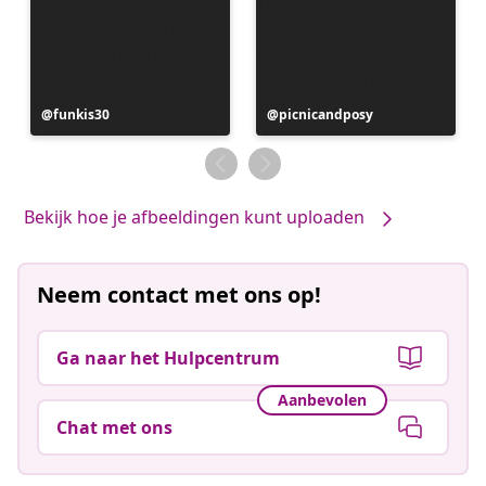
Bericht
funkis30
Bericht
picnicandposy
gepubliceerd
gepubliceerd
door
door
Bekijk hoe je afbeeldingen kunt uploaden
Neem contact met ons op!
Ga naar het Hulpcentrum
Aanbevolen
Chat met ons