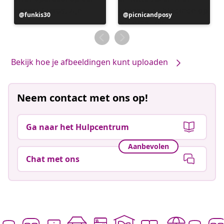
Bericht
funkis30
Bericht
picnicandposy
gepubliceerd
gepubliceerd
door
door
Bekijk hoe je afbeeldingen kunt uploaden
Neem contact met ons op!
Ga naar het Hulpcentrum
Aanbevolen
Chat met ons