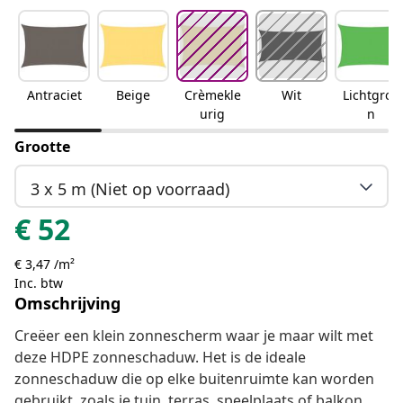
Antraciet
Beige
Crèmekle
Wit
Lichtgroe
urig
n
Grootte
3 x 5 m (Niet op voorraad)
€
52
€ 3,47 /m²
Inc. btw
Omschrijving
Creëer een klein zonnescherm waar je maar wilt met
deze HDPE zonneschaduw. Het is de ideale
zonneschaduw die op elke buitenruimte kan worden
gebruikt, zoals je tuin, terras, speelplaats of balkon.