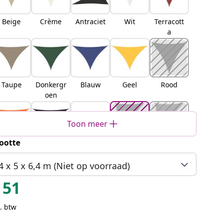
Beige
Crème
Antraciet
Wit
Terracott
a
Taupe
Donkergr
Blauw
Geel
Rood
oen
Toon meer
ootte
Oranje
Zwart
Bruin
Lichtgrijs
Zand
4 x 5 x 6,4 m (Niet op voorraad)
51
. btw
Oranje
Geel en
Blauw en
Lichtgrijs