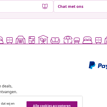
Chat met ons
 deals,
ntvangen.
 dat wij en
Alle cookies accepteren