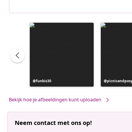
Bericht
funkis30
Bericht
picnicandpos
gepubliceerd
gepubliceerd
door
door
Bekijk hoe je afbeeldingen kunt uploaden
Neem contact met ons op!