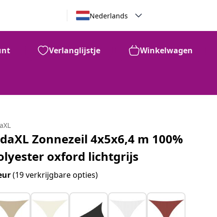
Nederlands
unt
Verlanglijstje
Winkelwagen
€
51
daXL
idaXL Zonnezeil 4x5x6,4 m 100%
olyester oxford lichtgrijs
eur
(19 verkrijgbare opties)