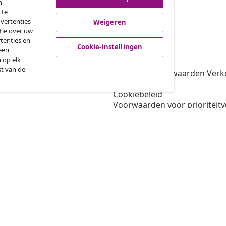
n
roeping van de overeenkomst
 te
dvertenties
Weigeren
tie over uw
tenties en
vidaXL
Cookie-instellingen
een
 op elk
gramma
Over vidaXL
st van de
oor vidaXL
Algemene voorwaarden Verko
amenwerkingen
Privacybeleid
Cookiebeleid
Voorwaarden voor prioriteit
Cookie-instellingen
Werken bij vidaXL
Veiligheid
EU verantwoordelijke
Beleid voor EPR
Toegankelijkheidsverklaring
© 2008-202