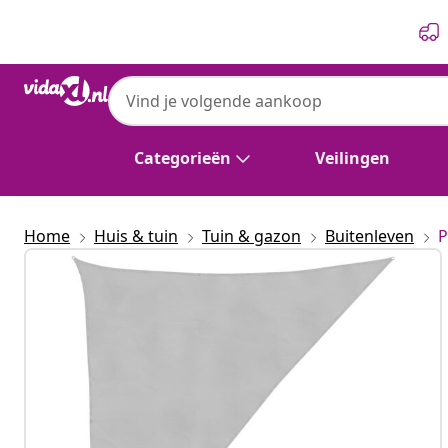
Vorige
Volgende
vidaXL
vidaXL Zonnezeil 4x5x6,4 m 100% polyester 
Categorieën
Veilingen
Home
Huis & tuin
Tuin & gazon
Buitenleven
P