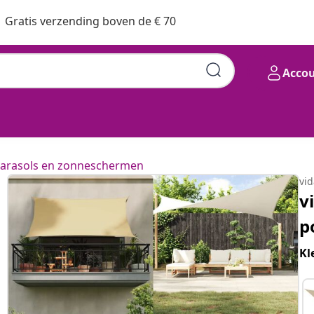
Gratis verzending boven de € 70
Acco
oxford lichtgrijs
arasols en zonneschermen
vi
v
p
Kl