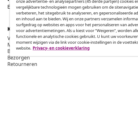
onze advertentie- en analysepartners (45 derde partijen) cookies e
Her
Een annulering voor je bestelling indienen
vergelijkbare technologieën mogen gebruiken om de sitenavigatie
verbeteren, het sitegebruik te analyseren, en gepersonaliseerde a
en inhoud aan te bieden. Wij en onze partners verzamelen informa
surfgedrag op websites en apps voor het personaliseren van adver
Klantenservice
Zakelijk
voor advertentiemetingen. Als u kiest voor “Weigeren”, worden all
functionele en analytische cookies gebruikt. U kunt uw voorkeuren
Volg je bestelling
Affiliatepro
moment wijzigen via de link voor cookie-instellingen in de voettek
Mijn account
Produceren v
website.
Privacy- en cookieverklaring
Betalen
Marketings
Bezorgen
Retourneren
Productinformatie
Bestellen