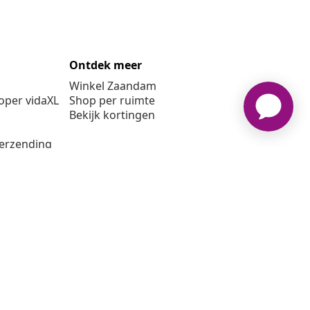
Ontdek meer
Winkel Zaandam
per vidaXL
Shop per ruimte
Bekijk kortingen
verzending
6 vidaXL www.vidaxl.nl is een website van vidaXL Marketplace