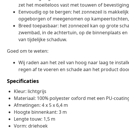
zet het moeiteloos vast met touwen of bevestiging
Eenvoudig op te bergen: het zonnezeil is makkeli
opgeborgen of meegenomen op kampeertochten, pi
Breed toepasbaar: het zonnezeil kan op grote schaa
zwembad, in de achtertuin, op de binnenplaats en 
van tijdelijke schaduw.
Goed om te weten:
Wij raden aan het zeil van hoog naar laag te inst
regen af te voeren en schade aan het product do
Specificaties
Kleur: lichtgrijs
Materiaal: 100% polyester oxford met een PU-coatin
Afmetingen: 4 x 5 x 6,4 m
Hoogte binnenkant: 3 m
Lengte touw: 1,5 m
Vorm: driehoek