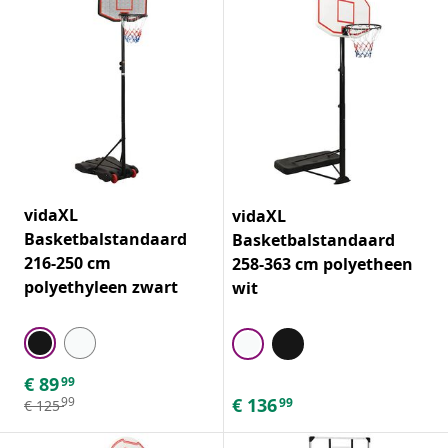
vidaXL
vidaXL
Basketbalstandaard
Basketbalstandaard
216-250 cm
258-363 cm polyetheen
polyethyleen zwart
wit
€
89
99
€
136
99
99
€
125