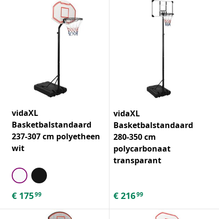
vidaXL
vidaXL
Basketbalstandaard
Basketbalstandaard
237-307 cm polyetheen
280-350 cm
wit
polycarbonaat
transparant
€
175
€
216
99
99