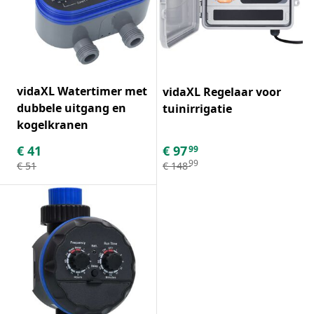
vidaXL Watertimer met
vidaXL Regelaar voor
dubbele uitgang en
tuinirrigatie
kogelkranen
€
41
€
97
99
99
€
51
€
148