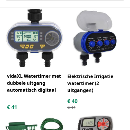
vidaXL Watertimer met
Elektrische Irrigatie
dubbele uitgang
watertimer (2
automatisch digitaal
uitgangen)
€
40
€
41
€
44