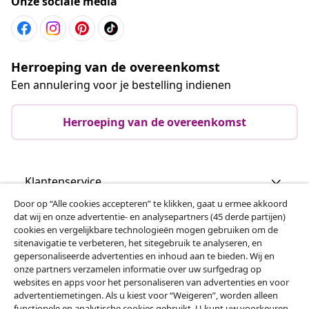
Onze sociale media
Herroeping van de overeenkomst
Een annulering voor je bestelling indienen
Herroeping van de overeenkomst
Klantenservice
Door op “Alle cookies accepteren” te klikken, gaat u ermee akkoord
dat wij en onze advertentie- en analysepartners (45 derde partijen)
Zakelijk
cookies en vergelijkbare technologieën mogen gebruiken om de
sitenavigatie te verbeteren, het sitegebruik te analyseren, en
gepersonaliseerde advertenties en inhoud aan te bieden. Wij en
vidaXL
onze partners verzamelen informatie over uw surfgedrag op
websites en apps voor het personaliseren van advertenties en voor
advertentiemetingen. Als u kiest voor “Weigeren”, worden alleen
Ontdek meer
functionele en analytische cookies gebruikt. U kunt uw voorkeuren