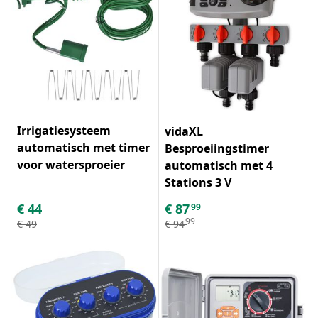
Irrigatiesysteem
vidaXL
automatisch met timer
Besproeiingstimer
voor watersproeier
automatisch met 4
Stations 3 V
€
44
€
87
99
99
€
49
€
94