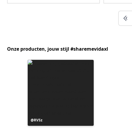
Onze producten, jouw stijl #sharemevidaxl
Bericht
RVSz
gepubliceerd
door