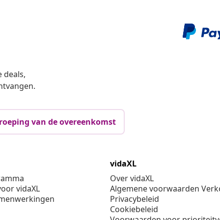
 deals,
ntvangen.
roeping van de overeenkomst
vidaXL
gramma
Over vidaXL
oor vidaXL
Algemene voorwaarden Verko
amenwerkingen
Privacybeleid
Cookiebeleid
Voorwaarden voor prioriteit