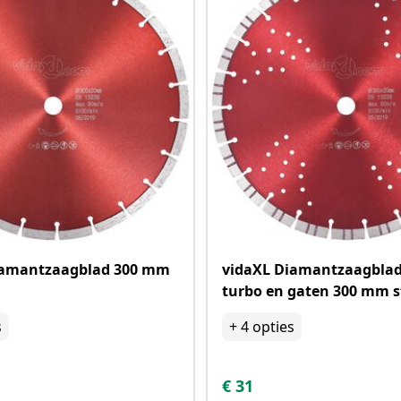
iamantzaagblad 300 mm
vidaXL Diamantzaagbla
turbo en gaten 300 mm s
s
+
4
opties
€
31