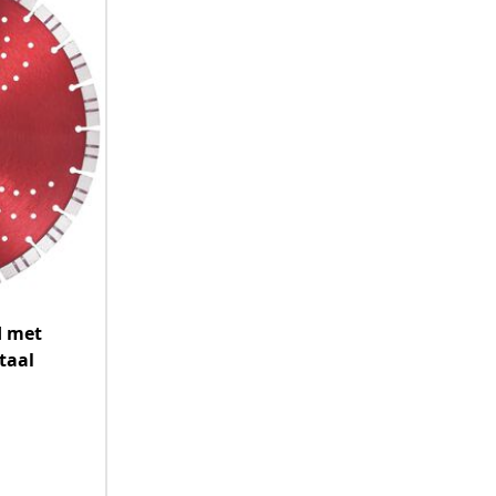
d met
taal