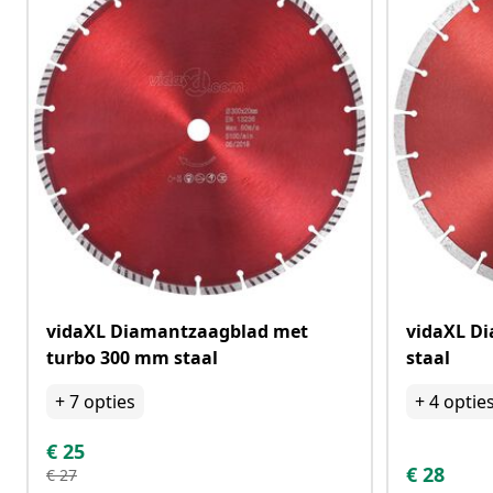
vidaXL Diamantzaagblad met
vidaXL D
turbo 300 mm staal
staal
+
7
opties
+
4
optie
€
25
€
28
€
27