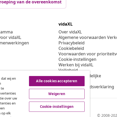
roeping van de overeenkomst
vidaXL
gramma
Over vidaXL
oor vidaXL
Algemene voorwaarden Verko
amenwerkingen
Privacybeleid
Cookiebeleid
Voorwaarden voor prioriteit
Cookie-instellingen
Werken bij vidaXL
Veiligheid
EU verantwoordelijke
 dat wij en
Beleid voor EPR
Alle cookies accepteren
n
Toegankelijkheidsverklaring
 te
dvertenties
Weigeren
tie over uw
tenties en
Cookie-instellingen
een
 op elk
© 2008-202