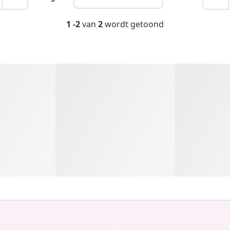
1 -2
van
2
wordt getoond