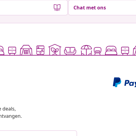
Chat met ons
 deals,
ntvangen.