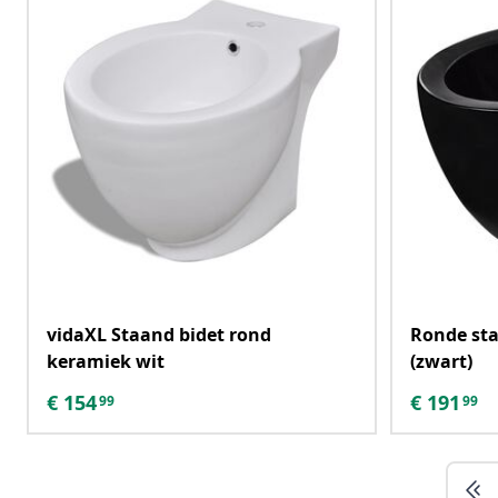
vidaXL Staand bidet rond
Ronde st
keramiek wit
(zwart)
€
154
€
191
99
99