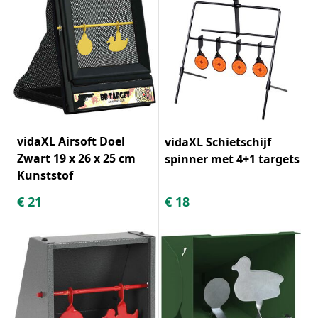
vidaXL Airsoft Doel
vidaXL Schietschijf
Zwart 19 x 26 x 25 cm
spinner met 4+1 targets
Kunststof
€
21
€
18