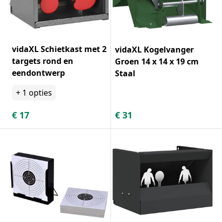
vidaXL Schietkast met 2
vidaXL Kogelvanger
targets rond en
Groen 14 x 14 x 19 cm
eendontwerp
Staal
+
1
opties
€
17
€
31