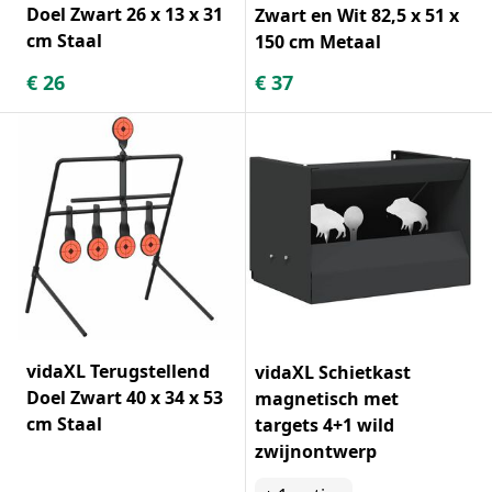
Doel Zwart 26 x 13 x 31
Zwart en Wit 82,5 x 51 x
cm Staal
150 cm Metaal
€
26
€
37
vidaXL Terugstellend
vidaXL Schietkast
Doel Zwart 40 x 34 x 53
magnetisch met
cm Staal
targets 4+1 wild
zwijnontwerp