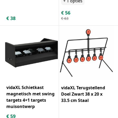
+
1
opties
€
56
€
38
€
63
vidaXL Schietkast
vidaXL Terugstellend
magnetisch met swing
Doel Zwart 38 x 20 x
targets 4+1 targets
33.5 cm Staal
muisontwerp
€
59