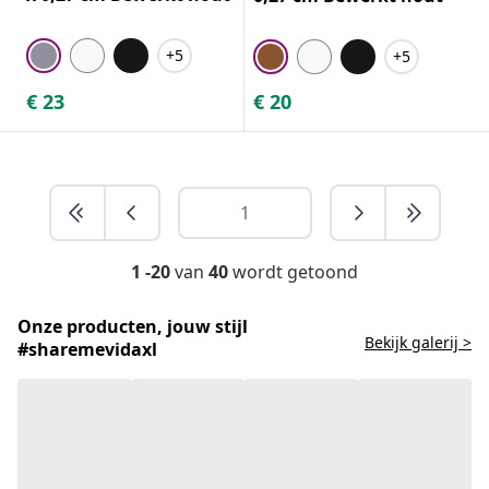
+5
+5
€
23
€
20
1 -20
van
40
wordt getoond
Onze producten, jouw stijl
Bekijk galerij >
#sharemevidaxl