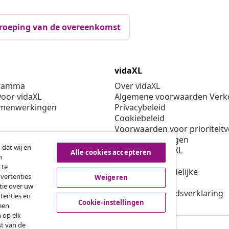
roeping van de overeenkomst
vidaXL
gramma
Over vidaXL
oor vidaXL
Algemene voorwaarden Verko
amenwerkingen
Privacybeleid
Cookiebeleid
Voorwaarden voor prioriteit
Cookie-instellingen
 dat wij en
Werken bij vidaXL
Alle cookies accepteren
n
Veiligheid
 te
EU verantwoordelijke
dvertenties
Weigeren
Beleid voor EPR
tie over uw
Toegankelijkheidsverklaring
tenties en
Cookie-instellingen
een
 op elk
st van de