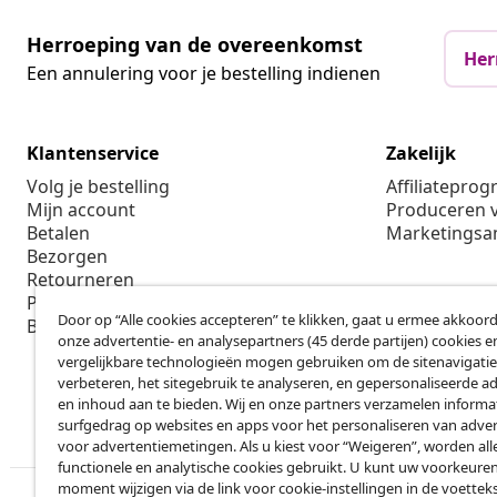
Herroeping van de overeenkomst
Her
Een annulering voor je bestelling indienen
Klantenservice
Zakelijk
Volg je bestelling
Affiliatepro
Mijn account
Produceren v
Betalen
Marketings
Bezorgen
Retourneren
Productinformatie
Door op “Alle cookies accepteren” te klikken, gaat u ermee akkoord
Bestellen
onze advertentie- en analysepartners (45 derde partijen) cookies e
vergelijkbare technologieën mogen gebruiken om de sitenavigatie
verbeteren, het sitegebruik te analyseren, en gepersonaliseerde a
en inhoud aan te bieden. Wij en onze partners verzamelen informa
surfgedrag op websites en apps voor het personaliseren van adver
voor advertentiemetingen. Als u kiest voor “Weigeren”, worden all
functionele en analytische cookies gebruikt. U kunt uw voorkeuren
moment wijzigen via de link voor cookie-instellingen in de voettek