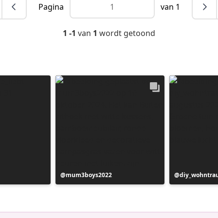
Pagina
van 1
1 -1
van
1
wordt getoond
Bericht
mum3boys2022
Bericht
diy_wohntr
gepubliceerd
gepubliceer
door
door