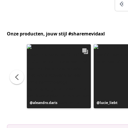
Onze producten, jouw stijl #sharemevidaxl
Bericht
aleandro.daris
Bericht
lucie_liebt
gepubliceerd
gepubliceerd
door
door