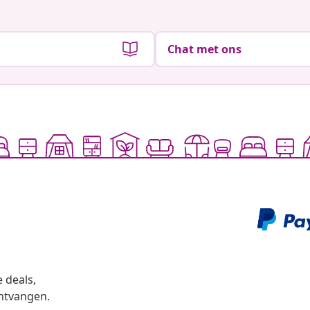
Chat met ons
 deals,
ntvangen.