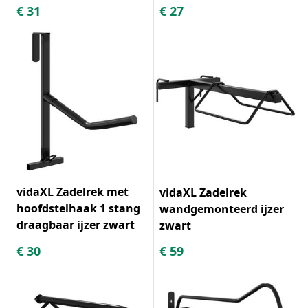
€
31
€
27
vidaXL Zadelrek met
vidaXL Zadelrek
hoofdstelhaak 1 stang
wandgemonteerd ijzer
draagbaar ijzer zwart
zwart
€
30
€
59