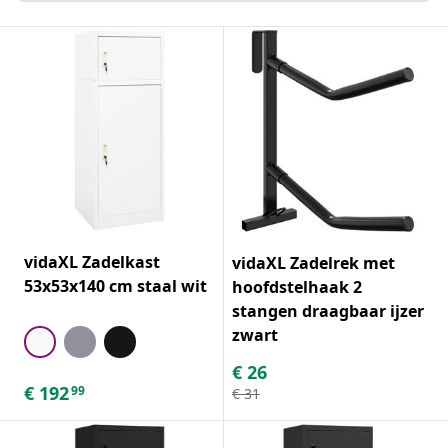
vidaXL Zadelkast
vidaXL Zadelrek met
53x53x140 cm staal wit
hoofdstelhaak 2
stangen draagbaar ijzer
zwart
€
26
€
192
99
€
31