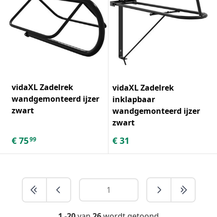
vidaXL Zadelrek
vidaXL Zadelrek
wandgemonteerd ijzer
inklapbaar
zwart
wandgemonteerd ijzer
zwart
€
75
€
31
99
1 -20
van
26
wordt getoond