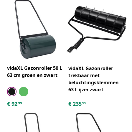
vidaXL Gazonroller 50 L
vidaXL Gazonroller
63 cm groen en zwart
trekbaar met
beluchtingsklemmen
63 L ijzer zwart
€
92
€
235
99
99