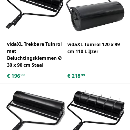
vidaXL Trekbare Tuinrol
vidaXL Tuinrol 120 x 99
met
cm 110 L IJzer
Beluchtingsklemmen Ø
30 x 90 cm Staal
€
196
€
218
99
99