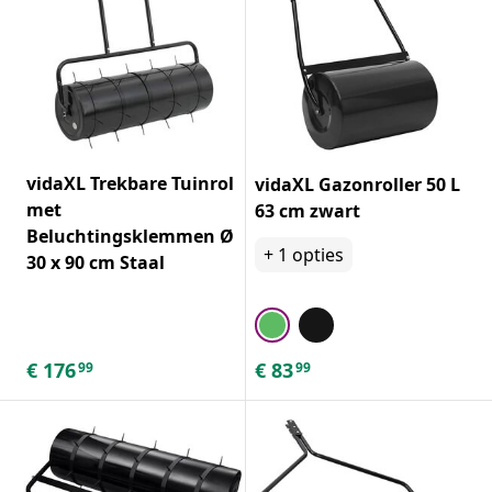
vidaXL Trekbare Tuinrol
vidaXL Gazonroller 50 L
met
63 cm zwart
Beluchtingsklemmen Ø
+
1
opties
30 x 90 cm Staal
€
176
€
83
99
99