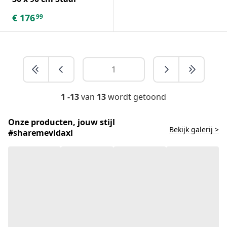
€
176
99
1 -13
van
13
wordt getoond
Onze producten, jouw stijl
Bekijk galerij >
#sharemevidaxl