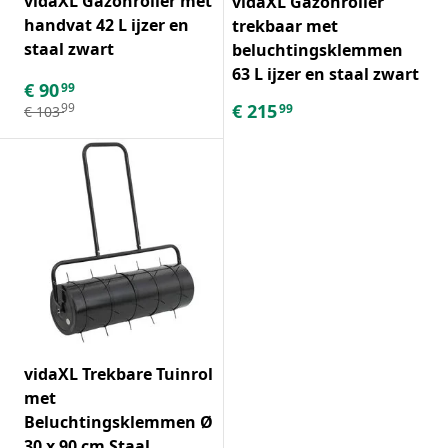
vidaXL Gazonroller met
vidaXL Gazonroller
handvat 42 L ijzer en
trekbaar met
staal zwart
beluchtingsklemmen
63 L ijzer en staal zwart
€
90
99
€
215
99
99
€
103
vidaXL Trekbare Tuinrol
met
Beluchtingsklemmen Ø
30 x 90 cm Staal