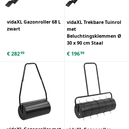
vidaXL Gazonroller 68 L
vidaXL Trekbare Tuinrol
zwart
met
Beluchtingsklemmen Ø
30 x 90 cm Staal
€
282
€
196
99
99