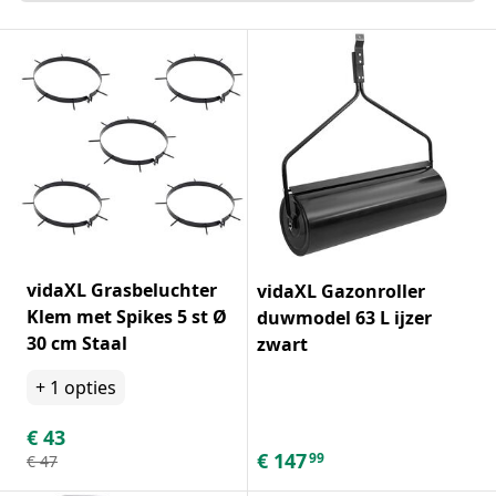
vidaXL Grasbeluchter
vidaXL Gazonroller
Klem met Spikes 5 st Ø
duwmodel 63 L ijzer
30 cm Staal
zwart
+
1
opties
€
43
€
147
99
€
47